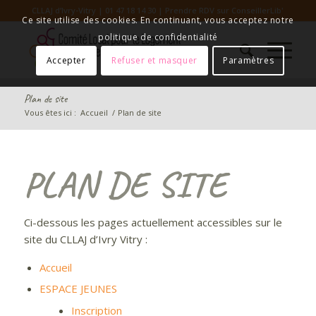
CLLAJ d’Ivry-Vitry | 01 47 18 14 30 |
Prendre RDV sur ConseillerLib'
Ce site utilise des cookies. En continuant, vous acceptez notre
politique de confidentialité
Accepter
Refuser et masquer
Paramètres
Plan de site
Vous êtes ici :
Accueil
/
Plan de site
PLAN DE SITE
Ci-dessous les pages actuellement accessibles sur le
site du CLLAJ d’Ivry Vitry :
Accueil
ESPACE JEUNES
Inscription