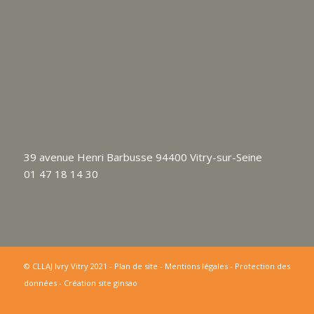
39 avenue Henri Barbusse 94400 Vitry-sur-Seine
01 47 18 14 30
© CLLAJ Ivry Vitry 2021 -
Plan de site
-
Mentions légales
-
Protection des
données
-
Création site ginsao